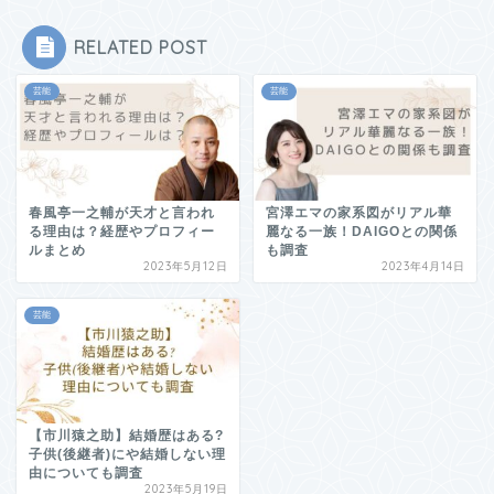
RELATED POST
芸能
芸能
春風亭一之輔が天才と言われ
宮澤エマの家系図がリアル華
る理由は？経歴やプロフィー
麗なる一族！DAIGOとの関係
ルまとめ
も調査
2023年5月12日
2023年4月14日
芸能
【市川猿之助】結婚歴はある?
子供(後継者)にや結婚しない理
由についても調査
2023年5月19日