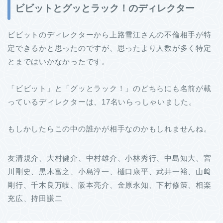
ビビットとグッとラック！のディレクター
ビビットのディレクターから上路雪江さんの不倫相手が特
定できるかと思ったのですが、思ったより人数が多く特定
とまではいかなかったです。
「ビビット」と「グッとラック！」のどちらにも名前が載
っているディレクターは、17名いらっしゃいました。
もしかしたらこの中の誰かが相手なのかもしれませんね。
友清規介、大村健介、中村雄介、小林秀行、中島知大、宮
川剛史、黒木富之、小島淳一、樋口康平、武井一裕、山﨑
剛行、千木良万岐、阪本亮介、金原永知、下村修策、相楽
充広、持田謙二