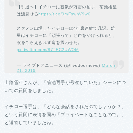
【引退へ】イチローに観衆が万雷の拍手、菊池雄星
は涙見せる
https://t.co/9mFswhV9w6
スタメン出場したイチローは4打席連続で凡退。雄
星はイチローに「頑張って」と声をかけられると、
涙をこらえきれず肩を震わせた。
pic.twitter.com/87TEC2UWOM
— ライブドアニュース (@livedoornews)
March
21, 2019
上路雪江さんが、「菊池選手が号泣していた」シーンにつ
いての質問をしました。
イチロー選手は、「どんな会話をされたのでしょうか？」
という質問に表情を固め「プライベートなことなので。」
と返答していましたね。