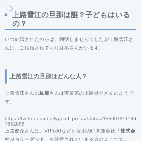
上路雪江の旦那は誰？子どもはいる
の？
いつ結婚されたのかは、判明しませんでしたが上路雪江さ
んは、ご結婚されており旦那さんがいます。
上路雪江の旦那はどんな人？
上路雪江さんの
旦那
さんは実業家の上路健介さんのようで
す。
https://twitter.com/jollygood_press/status/155007911196
7952896
上路健介さんは、VRやAIなどを活用のIT関連会社「
株式会
社ジョリーグッド
」を経営されていまる方のようです。