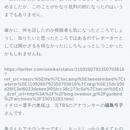
めましたが、このことがかなり批判の的になったのはいう
までもありません。
確かに、何を話したのか視聴者も気になったところでしょ
うし、知りたいと思ったところではあるのでレポーターと
しては聞かざるを得なかったにしろちょっとしつこかった
かもしれませんね。
https://twitter.com/oiteike/status/1109260792350703616
?
ref_src=twsrc%5Etfw%7Ctwcamp%5Etweetembed%7Ct
wterm%5E1109260792350703616%7Ctwgr%5E15dc390
d26f13ef6023debee3f05fcc38c273c6a%7Ctwcon%5Es1
_&ref_url=http%3A%2F%2Fblog.livedoor.jp%2Fgunbird
%2Farchives%2F10015283.html
イチロー選手の奥様は、元TBSのアナウンサーの
福島弓子
さんです。
奥さんもアナウンサーですし、もっとしっかり考えてもの