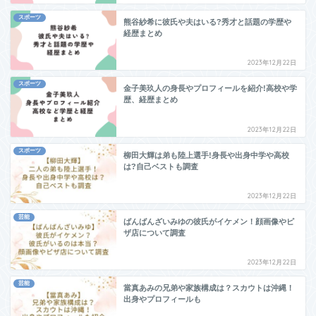
スポーツ
熊谷紗希に彼氏や夫はいる?秀才と話題の学歴や
経歴まとめ
2023年12月22日
スポーツ
金子美玖人の身長やプロフィールを紹介!高校や学
歴、経歴まとめ
2023年12月22日
スポーツ
柳田大輝は弟も陸上選手!身長や出身中学や高校
は?自己ベストも調査
2023年12月22日
芸能
ばんばんざいみゆの彼氏がイケメン！顔画像やピ
ザ店について調査
2023年12月22日
芸能
當真あみの兄弟や家族構成は？スカウトは沖縄！
出身やプロフィールも