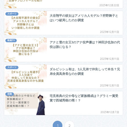
2023年12月22日
スポーツ
大谷翔平の彼女はアメリカ人モデル？狩野舞子と
はいつ破局したのか調査
2023年12月11日
映画TV
アナと雪の女王3のアナ役声優は？神田沙也加の代
役は誰になる？
2023年12月11日
スポーツ
ダルビッシュ有は、3人兄弟で仲良しって本当？兄
弟全員高身長なのか調査
2023年12月11日
芸能
宅見将典の父や母など家族構成は？グラミー賞受
賞で西城秀樹の甥！？
2023年12月7日
1
2