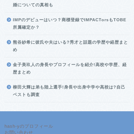
婚についての真相も
IMPのデビューはいつ？商標登録でIMPACTorsもTOBE
所属確定か？
熊谷紗希に彼氏や夫はいる?秀才と話題の学歴や経歴まと
め
金子美玖人の身長やプロフィールを紹介!高校や学歴、経
歴まとめ
柳田大輝は弟も陸上選手!身長や出身中学や高校は?自己
ベストも調査
hash-yのプロフィール
お問い合わせ