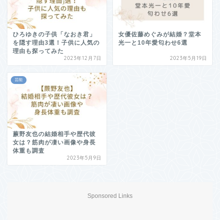
ひろゆきの子供「なおき君」
女優佐藤めぐみが結婚？堂本
を隠す理由3選！子供に人気の
光一と10年愛匂わせ6選
理由も探ってみた
2023年12月7日
2023年5月19日
芸能
蕨野友也の結婚相手や歴代彼
女は？筋肉が凄い画像や身長
体重も調査
2023年5月9日
Sponsored Links