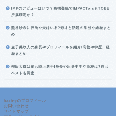
IMPのデビューはいつ？商標登録でIMPACTorsもTOBE
所属確定か？
熊谷紗希に彼氏や夫はいる?秀才と話題の学歴や経歴まと
め
金子美玖人の身長やプロフィールを紹介!高校や学歴、経
歴まとめ
柳田大輝は弟も陸上選手!身長や出身中学や高校は?自己
ベストも調査
hash-yのプロフィール
お問い合わせ
サイトマップ