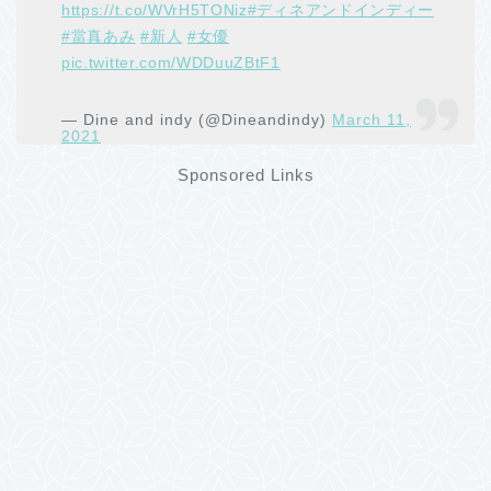
https://t.co/WVrH5TONiz
#ディネアンドインディー
#當真あみ
#新人
#女優
pic.twitter.com/WDDuuZBtF1
— Dine and indy (@Dineandindy)
March 11,
2021
Sponsored Links