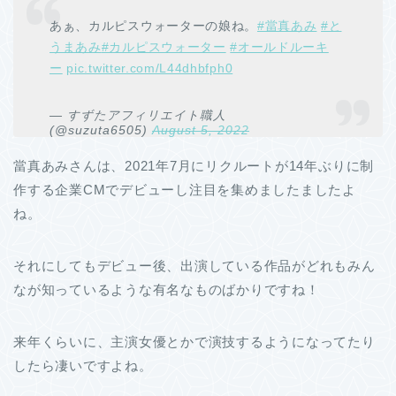
あぁ、カルピスウォーターの娘ね。
#當真あみ
#と
うまあみ
#カルピスウォーター
#オールドルーキ
ー
pic.twitter.com/L44dhbfph0
— すずたアフィリエイト職人
(@suzuta6505)
August 5, 2022
當真あみさんは、2021年7月にリクルートが14年ぶりに制
作する企業CMでデビューし注目を集めましたましたよ
ね。
それにしてもデビュー後、出演している作品がどれもみん
なが知っているような有名なものばかりですね！
来年くらいに、主演女優とかで演技するようになってたり
したら凄いですよね。