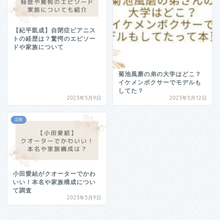
【紀平凱成】自閉症ピアニス
トの経歴は？驚愕のエピソー
ドや家族について
菊池風磨の弟の大学はどこ？
イケメンボクサーでモデルも
してた？
2023年5月9日
2023年5月12日
芸能
小田愛結がクオーターでかわ
いい！本名や家族構成につい
て調査
2023年5月9日