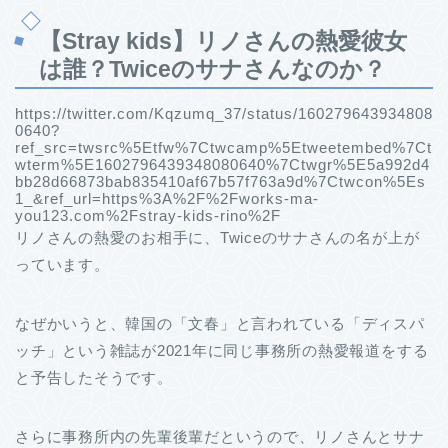
【Stray kids】リノさんの熱愛彼女
は誰？Twiceのサナさんなのか？
https://twitter.com/Kqzumq_37/status/160279643934808
0640?
ref_src=twsrc%5Etfw%7Ctwcamp%5Etweetembed%7Ct
wterm%5E1602796439348080640%7Ctwgr%5E5a992d4
bb28d66873bab835410af67b57f763a9d%7Ctwcon%5Es
1_&ref_url=https%3A%2F%2Fworks-ma-
you123.com%2Fstray-kids-rino%2F
リノさんの熱愛のお相手に、Twiceのサナさんの名が上が
っています。
なぜかいうと、韓国の「文春」と言われている「ディスパ
ッチ」という雑誌が2021年に同じ事務所の熱愛報道をする
と予告したそうです。
さらに事務所内の先輩後輩だというので、リノさんとサナ