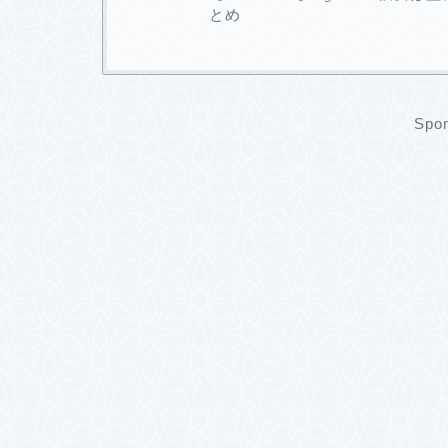
とめ
Spon