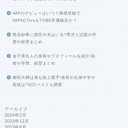
IMPのデビューはいつ？商標登録で
IMPACTorsもTOBE所属確定か？
熊谷紗希に彼氏や夫はいる?秀才と話題の学
歴や経歴まとめ
金子美玖人の身長やプロフィールを紹介!高
校や学歴、経歴まとめ
柳田大輝は弟も陸上選手!身長や出身中学や
高校は?自己ベストも調査
アーカイブ
2024年2月
2023年12月
2023年8月