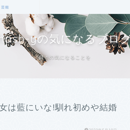
芸能
hash-yの気になるブロ
日々の気になることを
eの彼女は藍にいな!馴れ初めや結婚